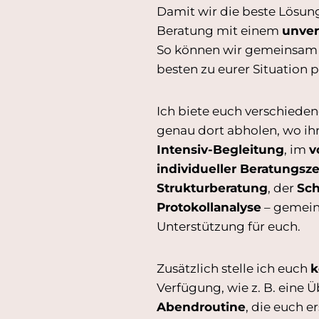
Damit wir die beste Lösung
Beratung mit einem
unver
So können wir gemeinsam 
besten zu eurer Situation p
Ich biete euch verschiede
genau dort abholen, wo ihr
Intensiv-Begleitung
, im
v
individueller Beratungsze
Strukturberatung
, der
Sch
Protokollanalyse
– gemein
Unterstützung für euch.
Zusätzlich stelle ich euch
k
Verfügung, wie z. B. eine Ü
Abendroutine
, die euch e